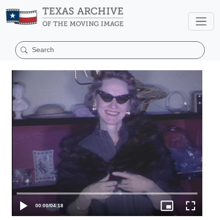
00:00
/
04:18